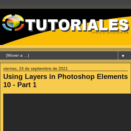
▼
viernes, 24 de septiembre de 2021
Using Layers in Photoshop Elements
10 - Part 1