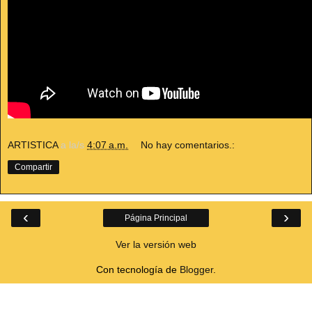
ARTISTICA
a la/s
4:07 a.m.
No hay comentarios.:
Compartir
‹
›
Página Principal
Ver la versión web
Con tecnología de
Blogger
.