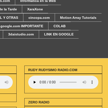
rs.com
Informática en la Web
de la Tarde
XaraXone
AL Y OTRAS
cincopa.com
Motion Array Tutorials
i.google.com IMPORTANTE
COLAB
3daistudio.com
LINK EN GOOGLE
RUDY RUDYSIMO RADIO.COM
ZERO RADIO