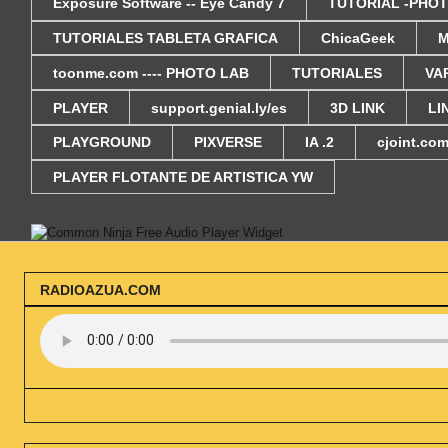
Exposure Software -- Eye Candy 7
TUTORIAL -PHOT
TUTORIALES TABLETA GRAFICA
ChicaGeek
M
toonme.com ---- PHOTO LAB
TUTORIALES
VA
PLAYER
support.genial.ly/es
3D LINK
LI
PLAYGROUND
PIXVERSE
IA .2
cjoint.co
PLAYER FLOTANTE DE ARTISTICA YW
Free Audio Player Widget
RADIOAZUA.COM