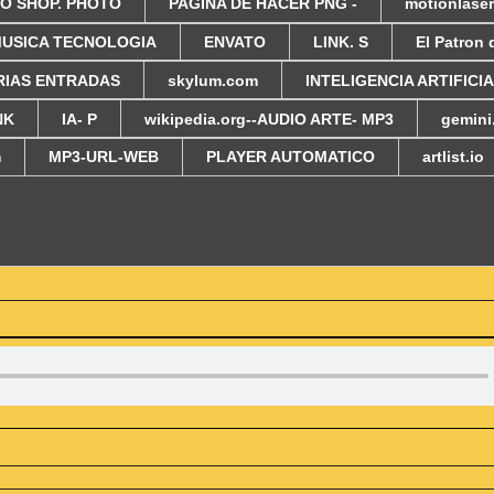
O SHOP. PHOTO
PAGINA DE HACER PNG -
motionlase
USICA TECNOLOGIA
ENVATO
LINK. S
El Patron 
RIAS ENTRADAS
skylum.com
INTELIGENCIA ARTIFICI
NK
IA- P
wikipedia.org--AUDIO ARTE- MP3
gemin
m
MP3-URL-WEB
PLAYER AUTOMATICO
artlist.io