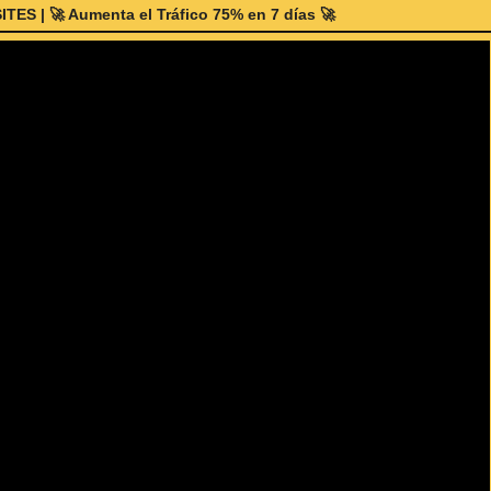
| 🚀 Aumenta el Tráfico 75% en 7 días 🚀