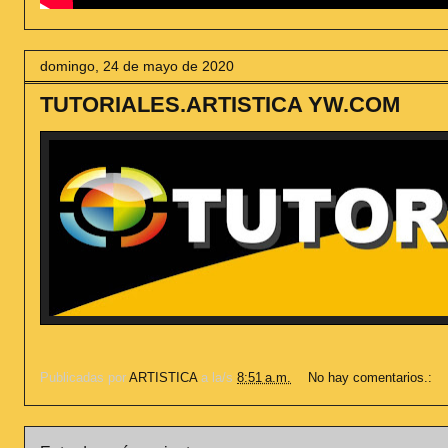
domingo, 24 de mayo de 2020
TUTORIALES.ARTISTICA YW.COM
Publicadas por
ARTISTICA
a la/s
8:51 a.m.
No hay comentarios.: