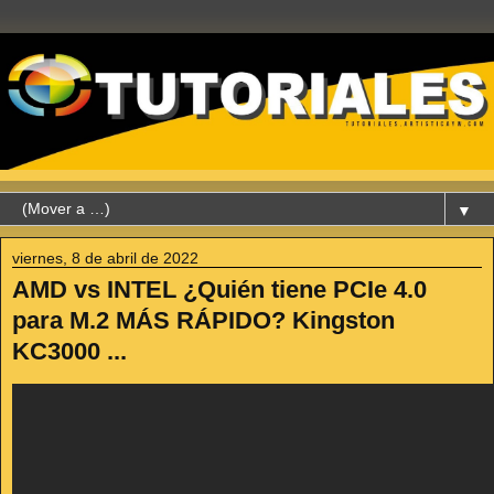
▼
viernes, 8 de abril de 2022
AMD vs INTEL ¿Quién tiene PCIe 4.0
para M.2 MÁS RÁPIDO? Kingston
KC3000 ...