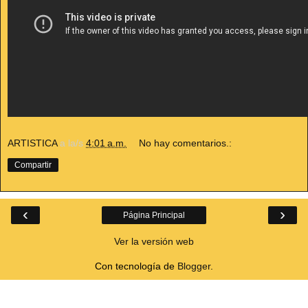
ARTISTICA
a la/s
4:01 a.m.
No hay comentarios.:
Compartir
‹
›
Página Principal
Ver la versión web
Con tecnología de
Blogger
.