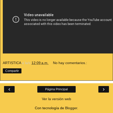
ARTISTICA
a la/s
12:09 a.m.
No hay comentarios.:
Compartir
‹
›
Página Principal
Ver la versión web
Con tecnología de
Blogger
.