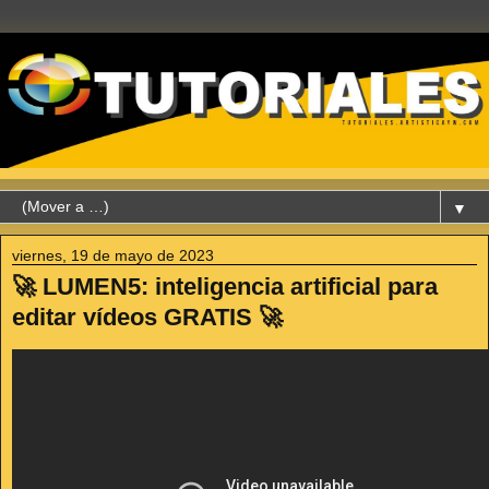
▼
viernes, 19 de mayo de 2023
🚀 LUMEN5: inteligencia artificial para
editar vídeos GRATIS 🚀