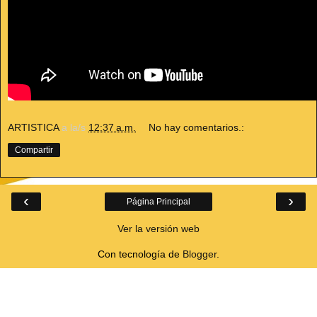
ARTISTICA
a la/s
12:37 a.m.
No hay comentarios.:
Compartir
‹
›
Página Principal
Ver la versión web
Con tecnología de
Blogger
.