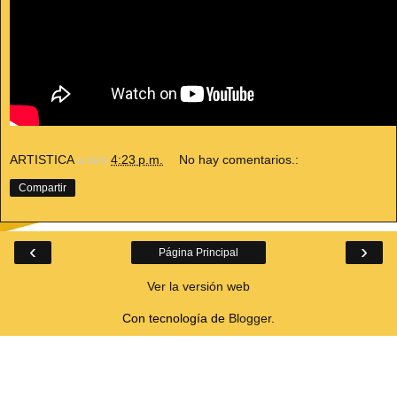
ARTISTICA
a la/s
4:23 p.m.
No hay comentarios.:
Compartir
‹
›
Página Principal
Ver la versión web
Con tecnología de
Blogger
.