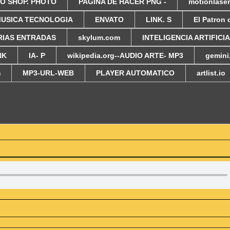
O SHOP. PHOTO
PAGINA DE HACER PNG -
motionlase
USICA TECNOLOGIA
ENVATO
LINK. S
El Patron 
RIAS ENTRADAS
skylum.com
INTELIGENCIA ARTIFICI
NK
IA- P
wikipedia.org--AUDIO ARTE- MP3
gemin
m
MP3-URL-WEB
PLAYER AUTOMATICO
artlist.io