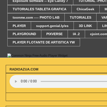
Exposure Software -- Eye Candy 7
TUTORIAL -PHOT
TUTORIALES TABLETA GRAFICA
ChicaGeek
M
toonme.com ---- PHOTO LAB
TUTORIALES
VA
PLAYER
support.genial.ly/es
3D LINK
LI
PLAYGROUND
PIXVERSE
IA .2
cjoint.co
PLAYER FLOTANTE DE ARTISTICA YW
Free Audio Player Widget
RADIOAZUA.COM