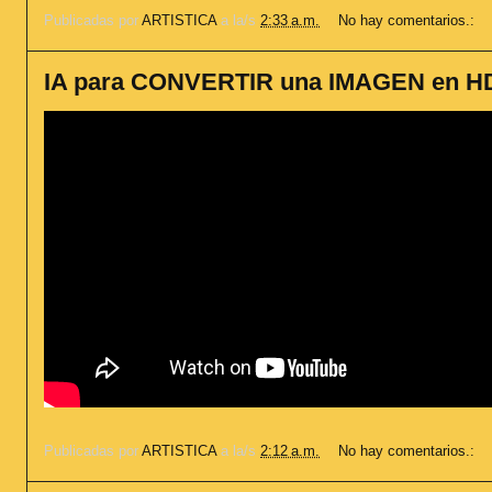
Publicadas por
ARTISTICA
a la/s
2:33 a.m.
No hay comentarios.:
IA para CONVERTIR una IMAGEN en 
Publicadas por
ARTISTICA
a la/s
2:12 a.m.
No hay comentarios.: