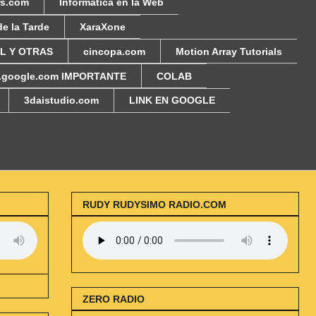
rs.com
Informática en la Web
de la Tarde
XaraXone
AL Y OTRAS
cincopa.com
Motion Array Tutorials
i.google.com IMPORTANTE
COLAB
3daistudio.com
LINK EN GOOGLE
RUDY RUDYSIMO RADIO.COM
ZERO RADIO