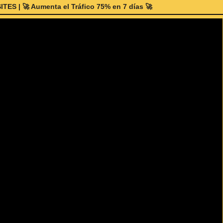
| 🚀 Aumenta el Tráfico 75% en 7 días 🚀