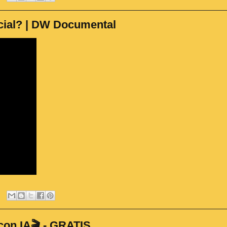
icial? | DW Documental
n IA🎬 - GRATIS