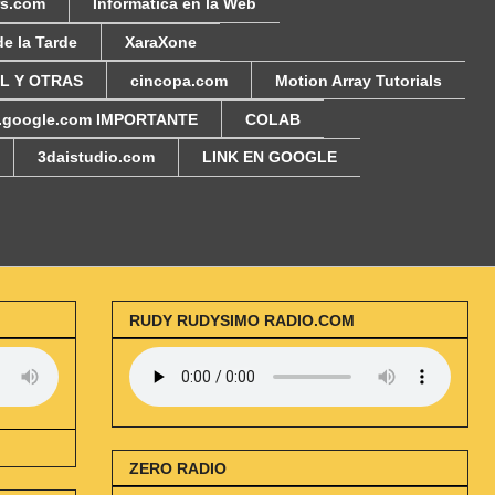
rs.com
Informática en la Web
de la Tarde
XaraXone
AL Y OTRAS
cincopa.com
Motion Array Tutorials
i.google.com IMPORTANTE
COLAB
3daistudio.com
LINK EN GOOGLE
RUDY RUDYSIMO RADIO.COM
ZERO RADIO