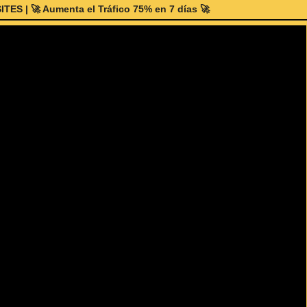
| 🚀 Aumenta el Tráfico 75% en 7 días 🚀