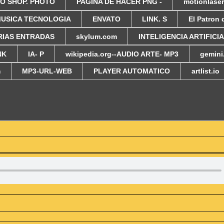
O SHOP. PHOTO
PAGINA DE HACER PNG -
motionlase
USICA TECNOLOGIA
ENVATO
LINK. S
El Patron 
RIAS ENTRADAS
skylum.com
INTELIGENCIA ARTIFICI
NK
IA- P
wikipedia.org--AUDIO ARTE- MP3
gemin
m
MP3-URL-WEB
PLAYER AUTOMATICO
artlist.io