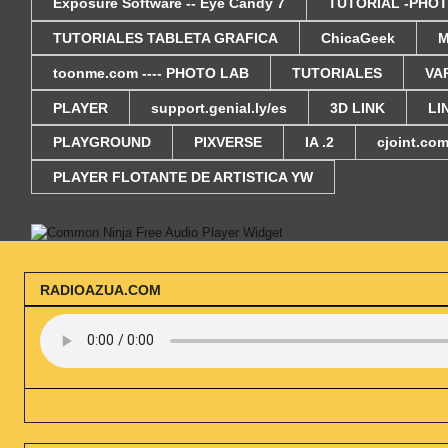
Exposure Software -- Eye Candy 7
TUTORIAL -PHOT
TUTORIALES TABLETA GRAFICA
ChicaGeek
M
toonme.com ---- PHOTO LAB
TUTORIALES
VA
PLAYER
support.genial.ly/es
3D LINK
LI
PLAYGROUND
PIXVERSE
IA .2
cjoint.co
PLAYER FLOTANTE DE ARTISTICA YW
Free Audio Player Widget
RADIOAZUA.COM