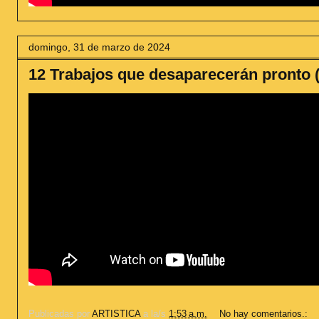
domingo, 31 de marzo de 2024
12 Trabajos que desaparecerán pronto (de
Publicadas por
ARTISTICA
a la/s
1:53 a.m.
No hay comentarios.: