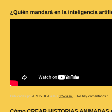
¿Quién mandará en la inteligencia artif
Publicadas por
ARTISTICA
a la/s
1:52 a.m.
No hay comentarios.:
Cómo CREAR HISTORIAS ANIMADAS co