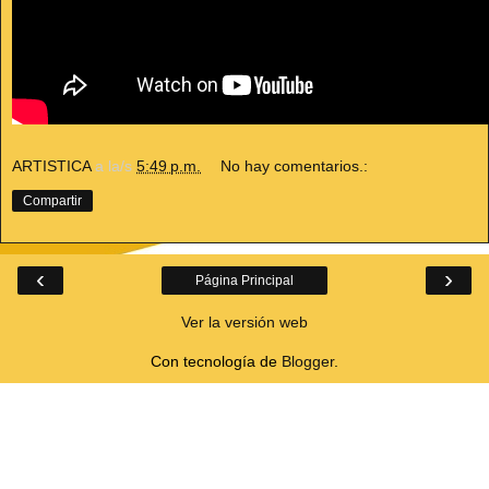
ARTISTICA
a la/s
5:49 p.m.
No hay comentarios.:
Compartir
‹
›
Página Principal
Ver la versión web
Con tecnología de
Blogger
.