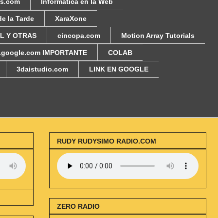
rs.com
Informática en la Web
de la Tarde
XaraXone
AL Y OTRAS
cincopa.com
Motion Array Tutorials
i.google.com IMPORTANTE
COLAB
3daistudio.com
LINK EN GOOGLE
RUDY RUDYSIMO RADIO.COM
ZERO RADIO