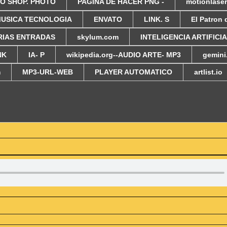
O SHOP. PHOTO
PAGINA DE HACER PNG -
motionlase
USICA TECNOLOGIA
ENVATO
LINK. S
El Patron 
RIAS ENTRADAS
skylum.com
INTELIGENCIA ARTIFICI
NK
IA- P
wikipedia.org--AUDIO ARTE- MP3
gemin
m
MP3-URL-WEB
PLAYER AUTOMATICO
artlist.io